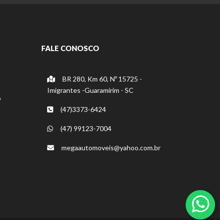
FALE CONOSCO
BR 280, Km 60, Nº 15725 -
Imigrantes -Guaramirim - SC
o
(47)3373-6424
(47) 99123-7004
megaautomoveis@yahoo.com.br