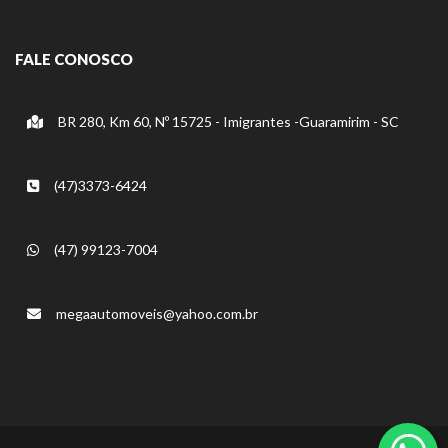
FALE CONOSCO
BR 280, Km 60, Nº 15725 - Imigrantes -Guaramirim - SC
(47)3373-6424
(47) 99123-7004
megaautomoveis@yahoo.com.br