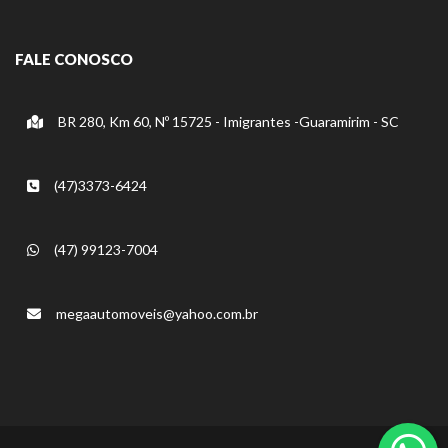
FALE CONOSCO
BR 280, Km 60, Nº 15725 - Imigrantes -Guaramirim - SC
(47)3373-6424
(47) 99123-7004
megaautomoveis@yahoo.com.br