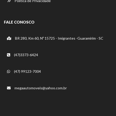
Política de Privacidade
FALE CONOSCO
BR 280, Km 60, Nº 15725 - Imigrantes -Guaramirim - SC
(47)3373-6424
(47) 99123-7004
megaautomoveis@yahoo.com.br