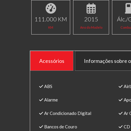
111.000 KM
2015
Álc./
KM
Ano do Modelo
Combus
Acessórios
Informações sobre o
ABS
Air
Alarme
Apo
Ar Condicionado Digital
Ar 
Bancos de Couro
CD 