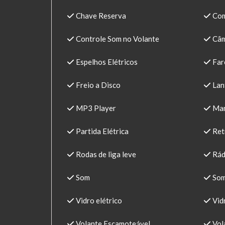
Chave Reserva
Com
Controle Som no Volante
Câm
Espelhos Elétricos
Far
Freio a Disco
Lant
MP3 Player
Man
Partida Elétrica
Retr
Rodas de liga leve
Rád
Som
Som
Vidro elétrico
Vidr
Volante Escamoteável
Vola