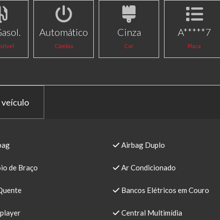
Gasol.
Automático
Cinza
A*****7
tível
Câmbio
Cor
Placa
 veículo
bag
Airbag Duplo
io de Braço
Ar Condicionado
Quente
Bancos Elétricos em Couro
player
Central Multimídia