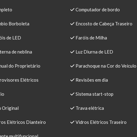
pleto
Computador de bordo
bio Borboleta
Encosto de Cabeça Traseiro
óis de LED
Faróis de Milha
erna de neblina
Luz Diurna de LED
ual do Proprietário
Parachoque na Cor do Veículo
ovisores Elétricos
Revisões em dia
io
Sistema start-stop
 Original
Trava elétrica
os Elétricos Dianteiro
Vidros Elétricos Traseiro
nte multifuncional