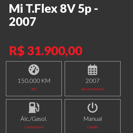
Mi T.Flex 8V 5p -
2007
R$ 31.900,00
150.000 KM
2007
KM
Ano do Modelo
Álc./Gasol.
Manual
Combustível
Câmbio