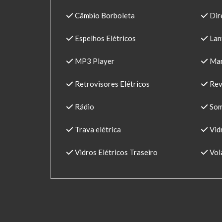
Câmbio Borboleta
Dir
Espelhos Elétricos
Lant
MP3 Player
Man
Retrovisores Elétricos
Rev
Rádio
So
Trava elétrica
Vidr
Vidros Elétricos Traseiro
Vol