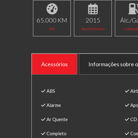
65.000 KM
2015
Álc./Ga
KM
Ano do Modelo
Combust
Acessórios
Informações sobre o
ABS
Air
Alarme
Apo
Ar Quente
CD 
Completo
Com