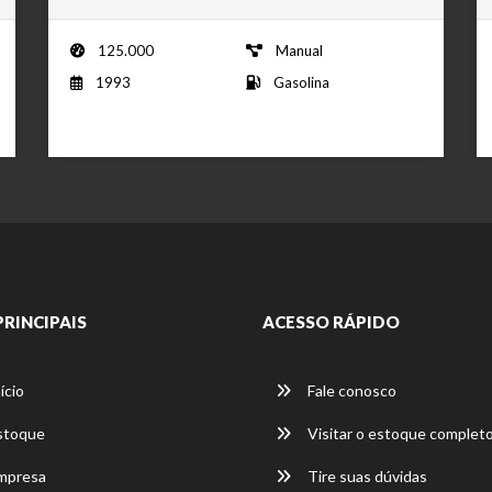
125.000
Manual
1993
Gasolina
PRINCIPAIS
ACESSO RÁPIDO
ício
Fale conosco
stoque
Visitar o estoque complet
mpresa
Tire suas dúvidas