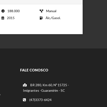
188.000
Manual
2015
Álc./Gasol.
FALE CONOSCO
BR 280, Km 60, Nº 15725 -
Imigrantes -Guaramirim - SC
o
(47)3373-6424