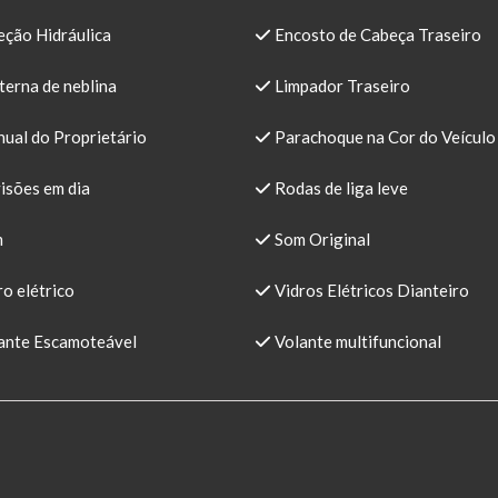
eção Hidráulica
Encosto de Cabeça Traseiro
erna de neblina
Limpador Traseiro
ual do Proprietário
Parachoque na Cor do Veículo
isões em dia
Rodas de liga leve
m
Som Original
o elétrico
Vidros Elétricos Dianteiro
ante Escamoteável
Volante multifuncional