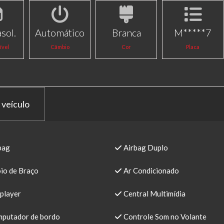
sol.
Automático
Branca
M*****7
ível
Câmbio
Cor
Placa
 veículo
bag
Airbag Duplo
io de Braço
Ar Condicionado
player
Central Multimídia
putador de bordo
Controle Som no Volante